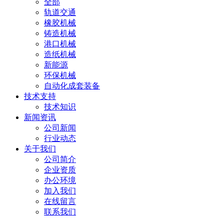
全部
轨道交通
橡胶机械
铸造机械
港口机械
造纸机械
新能源
环保机械
自动化成套装备
技术支持
技术知识
新闻资讯
公司新闻
行业动态
关于我们
公司简介
企业资质
办公环境
加入我们
在线留言
联系我们