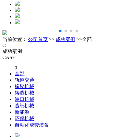
当前位置：
公司首页
>>
成功案例
>>全部
C
成功案例
CASE
0
全部
轨道交通
橡胶机械
铸造机械
港口机械
造纸机械
新能源
环保机械
自动化成套装备