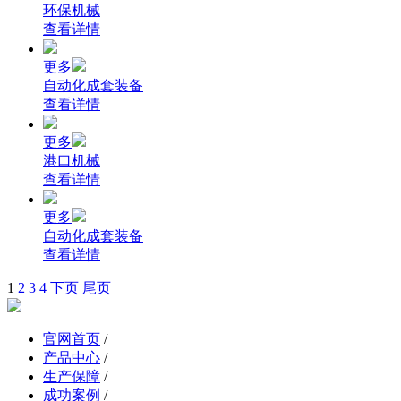
环保机械
查看详情
更多
自动化成套装备
查看详情
更多
港口机械
查看详情
更多
自动化成套装备
查看详情
1
2
3
4
下页
尾页
官网首页
/
产品中心
/
生产保障
/
成功案例
/