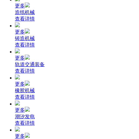
更多
造纸机械
查看详情
更多
铸造机械
查看详情
更多
轨道交通装备
查看详情
更多
橡胶机械
查看详情
更多
潮汐发电
查看详情
更多