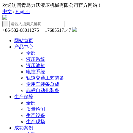
欢迎访问青岛力沃液压机械有限公司官方网站！
中文
/
English
+86-532-68011275 17685517147
网站首页
产品中心
全部
液压系统
液压油缸
电控系统
轨道交通工艺装备
专用车装备总成
非标自动化装备
生产保障
全部
质量检测
生产设备
生产现场
成功案例