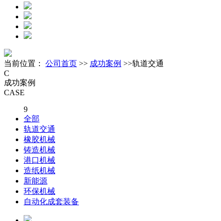
当前位置：
公司首页
>>
成功案例
>>轨道交通
C
成功案例
CASE
9
全部
轨道交通
橡胶机械
铸造机械
港口机械
造纸机械
新能源
环保机械
自动化成套装备